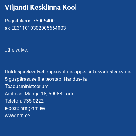
Viljandi Kesklinna Kool
Registrikood 75005400
ak EE311010302005664003
Järelvalve:
Haldusjärelevalvet õppeasutuse õppe- ja kasvatustegevuse
õiguspärasuse üle teostab Haridus- ja
Teadusministeerium
Aadress: Munga 18, 50088 Tartu
Telefon: 735 0222
e-post: hm@hm.ee
www.hm.ee