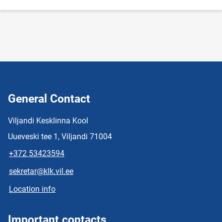
General Contact
Viljandi Kesklinna Kool
Uueveski tee 1, Viljandi 71004
+372 53423594
sekretar@klk.vil.ee
Location info
Important contacts