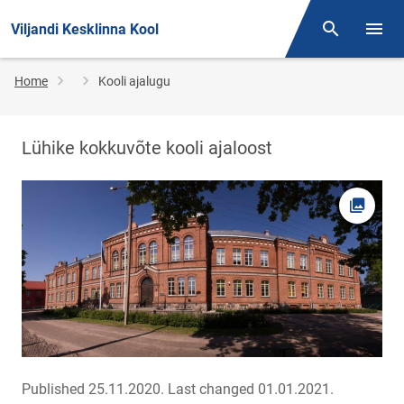
Viljandi Kesklinna Kool
Otsing
Open/
Breadcrumb
Home
Kooli ajalugu
Lühike kokkuvõte kooli ajaloost
Open pi
Published 25.11.2020.
Last changed 01.01.2021.