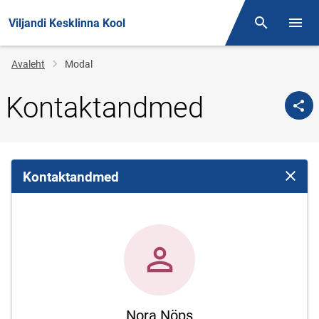
Viljandi Kesklinna Kool
Otsing
Menüü
Jälglink
Avaleht
Modal
Kontaktandmed
Kontaktandmed
Sulge 
Nora Nöps