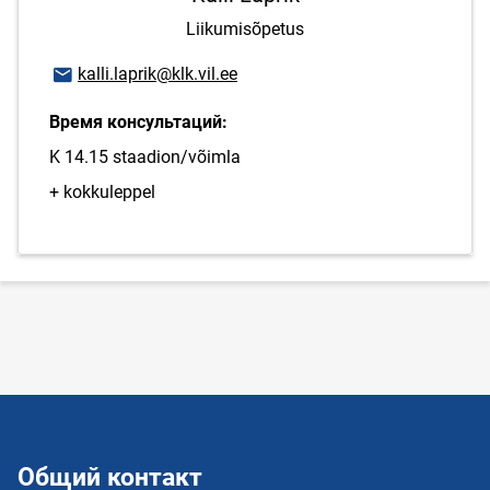
Liikumisõpetus
E-mail адрес
kalli.laprik@klk.vil.ee
Время консультаций:
K 14.15 staadion/võimla
+ kokkuleppel
Общий контакт