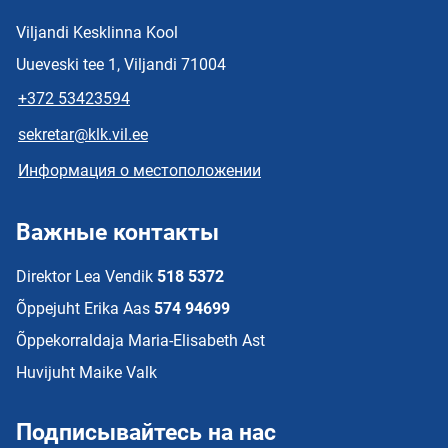
Viljandi Kesklinna Kool
Uueveski tee 1, Viljandi 71004
+372 53423594
sekretar@klk.vil.ee
Информация о местоположении
Важные контакты
Direktor Lea Vendik
518 5372
Õppejuht Erika Aas
574 94699
Õppekorraldaja Maria-Elisabeth Ast
Huvijuht Maike Valk
Подписывайтесь на нас