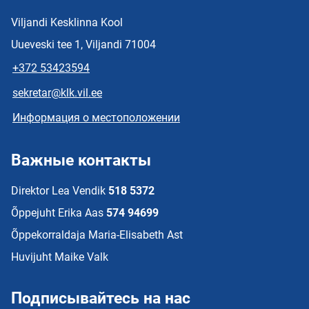
Viljandi Kesklinna Kool
Uueveski tee 1, Viljandi 71004
+372 53423594
sekretar@klk.vil.ee
Информация о местоположении
Важные контакты
Direktor Lea Vendik
518 5372
Õppejuht Erika Aas
574 94699
Õppekorraldaja Maria-Elisabeth Ast
Huvijuht Maike Valk
Подписывайтесь на нас