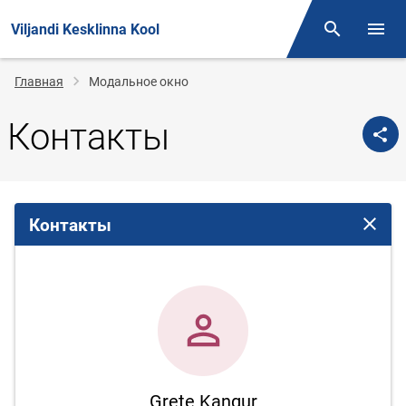
Viljandi Kesklinna Kool
Поиск
Откр
Строка
Главная
Модальное окно
навигации
Контакты
Контакты
Закрыт
Grete Kangur