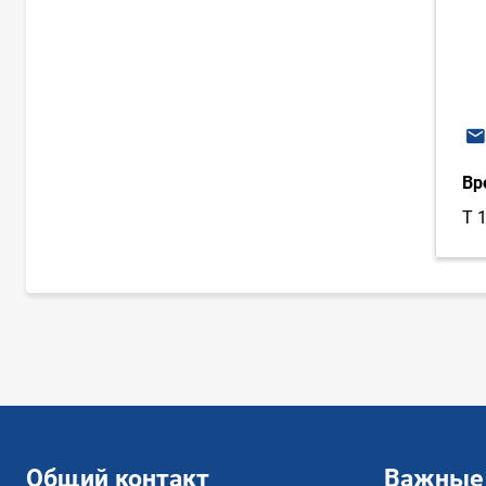
E-
Вр
T 
Общий контакт
Важные