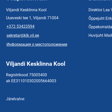
Viljandi Kesklinna Kool
Direktor Lea 
Uueveski tee 1, Viljandi 71004
Õppejuht Eri
+372 53423594
Õppekorralda
sekretar@klk.vil.ee
Huvijuht Mai
Информация о местоположении
Viljandi Kesklinna Kool
Registrikood 75005400
ak EE311010302005664003
Järelvalve: