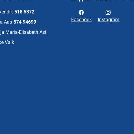
Vendik
518 5372
Facebook
Instagram
ka Aas
574 94699
ja Maria-Elisabeth Ast
ke Valk