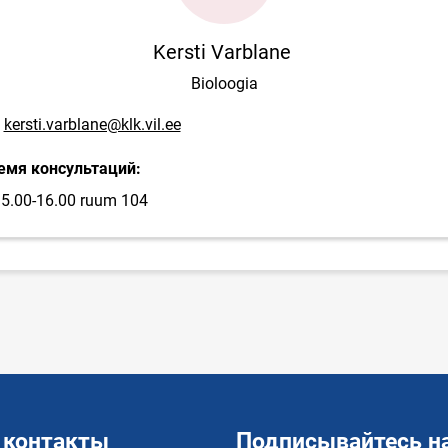
Kersti Varblane
Bioloogia
mail адрес
kersti.varblane@klk.vil.ee
емя консультаций:
15.00-16.00 ruum 104
 контакты
Подписывайтесь на