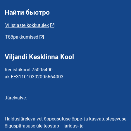
Найти быстро
Vilistlaste kokkutulek
Tööpakkumised
Viljandi Kesklinna Kool
Registrikood 75005400
ak EE311010302005664003
Järelvalve:
Haldusjärelevalvet õppeasutuse õppe- ja kasvatustegevuse
õiguspärasuse üle teostab Haridus- ja