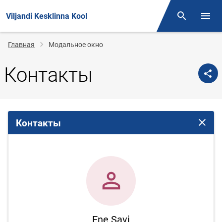
Viljandi Kesklinna Kool
Поиск
Откр
Строка
Главная
Модальное окно
навигации
Контакты
Контакты
Закрыт
Ene Savi