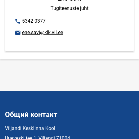
Tugiteenuste juht
Номер телефона
5342 0377
E-mail адрес
ene.savi@klk.vil.ee
Общий контакт
Viljandi Kesklinna Kool
Uueveski tee 1, Viljandi 71004